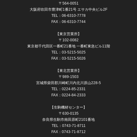
〒564-0051
⼤阪府吹⽥市豊津町1番21号 エサカ中央ビル2F
TEL：06-6310-7778
FAX：06-6310-7744
【東京営業所】
〒102-0082
東京都千代⽥区⼀番町21番地 ⼀番町東急ビル11階
TEL：03-5215-5025
FAX：03-5215-5026
【東北営業所】
〒989-1503
宮城県柴田郡川崎町川内北川原山228-5
TEL：0224-85-2331
FAX：0224-84-2333
【⽣駒機材センター】
〒630-0135
奈良県生駒市南田原町2101番地
TEL：0743-71-8711
FAX：0743-71-8712