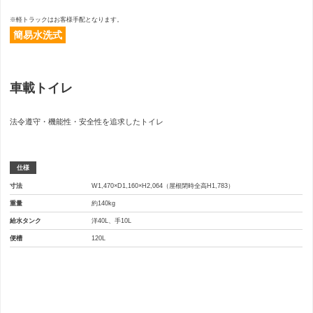
※軽トラックはお客様手配となります。
簡易⽔洗式
車載トイレ
法令遵守・機能性・安全性を追求したトイレ
仕様
寸法
W1,470×D1,160×H2,064（屋根閉時全高H1,783）
重量
約140kg
給水タンク
洋40L、手10L
便槽
120L