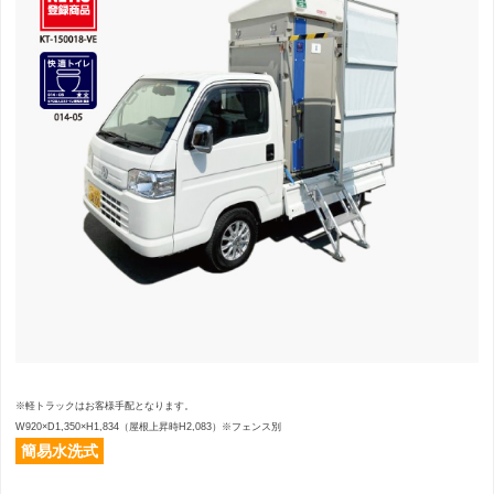
※軽トラックはお客様手配となります。
W920×D1,350×H1,834（屋根上昇時H2,083）※フェンス別
簡易⽔洗式