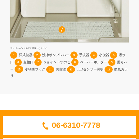
※レバーハンドルでの洗浄となります。
洋式便器
洗浄ポンプレバー
手洗器
小便器
吸水
1
2
3
4
5
口
点検口
ジョイントすのこ
ペーパーホルダー
握りバ
6
7
8
9
ー
小物掛フック
臭突管
LEDセンサー照明
換気ガラ
10
11
12
13
リ
06-6310-7778