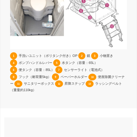
手洗いユニット（ポリタンク付き）OP
鏡
小物置き
1
2
3
ポンプハンドルレバー
水タンク（容量：65L）
4
5
便タンク（容量：85L）
センサーライト（電池式）
6
7
フック（耐荷重5kg）
ペーパーホルダー
便座除菌クリーナ
8
9
10
ー
サニタリーボックス
昇降ステップ
ラッシングベルト
11
12
13
（重量約110kg）